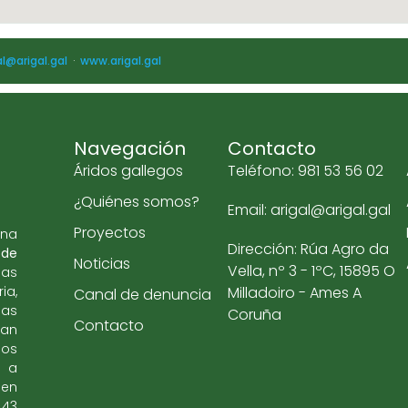
al@arigal.gal
·
www.arigal.gal
Navegación
Contacto
Áridos gallegos
Teléfono: 981 53 56 02
¿Quiénes somos?
Email: arigal@arigal.gal
Proyectos
una
Dirección: Rúa Agro da
 de
Noticias
Vella, nº 3 - 1ºC, 15895 O
las
ia,
Milladoiro - Ames A
Canal de denuncia
mas
Coruña
Contacto
an
eos
o a
 en
,43