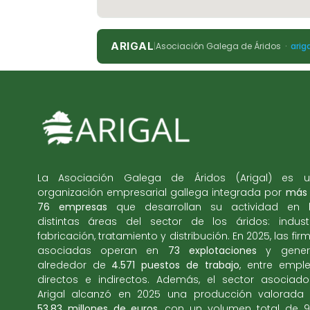
ARIGAL
|
Asociación Galega de Áridos ·
arig
La Asociación Galega de Áridos (Arigal) es 
organización empresarial gallega integrada por
más
76 empresas
que desarrollan su actividad en 
distintas áreas del sector de los áridos: industr
fabricación, tratamiento y distribución. En 2025, las fir
asociadas operan en
73 explotaciones
y gener
alrededor de
4.571 puestos de trabajo
, entre empl
directos e indirectos. Además, el sector asociad
Arigal alcanzó en 2025 una producción valorada
53,83 millones de euros
, con un volumen total de 9