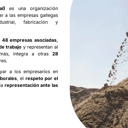
al)
es una organización
r a las empresas gallegas
strial, fabricación y
n
48 empresas asociadas
,
de trabajo
y representan al
ás, integra a otras
28
res.
oyar a los empresarios en
aborales
, el
respeto por el
la
representación ante las