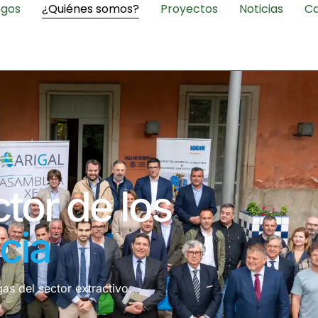
egos
¿Quiénes somos?
Proyectos
Noticias
Ca
ctor de los
cia
as del sector extractivo.