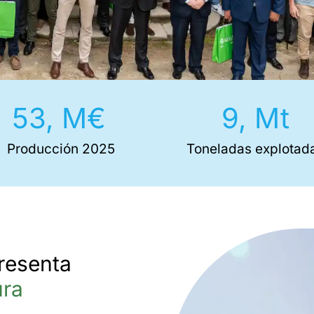
53,
 M€
9,
 Mt
Producción 2025
Toneladas explotad
resenta
ura