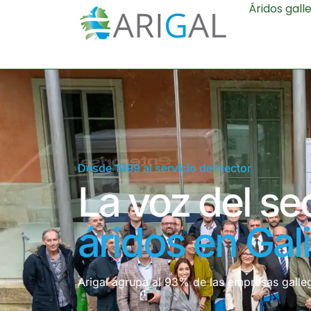
Áridos gall
Desde 1999 al servicio del sector
La voz del se
áridos en Gali
Arigal agrupa al 93% de las empresas galleg