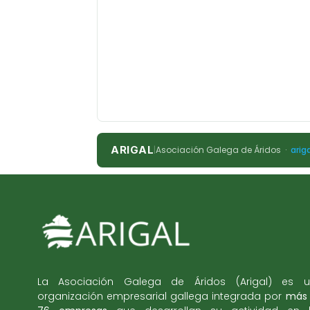
ARIGAL
|
Asociación Galega de Áridos ·
arig
La Asociación Galega de Áridos (Arigal) es 
organización empresarial gallega integrada por
más