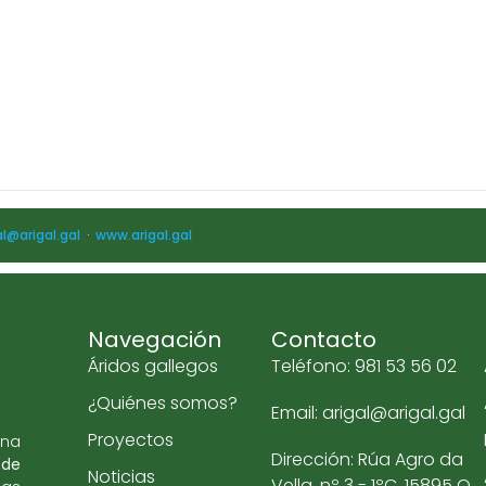
al@arigal.gal
·
www.arigal.gal
Navegación
Contacto
Áridos gallegos
Teléfono: 981 53 56 02
¿Quiénes somos?
Email: arigal@arigal.gal
Proyectos
una
Dirección: Rúa Agro da
 de
Noticias
Vella, nº 3 - 1ºC, 15895 O