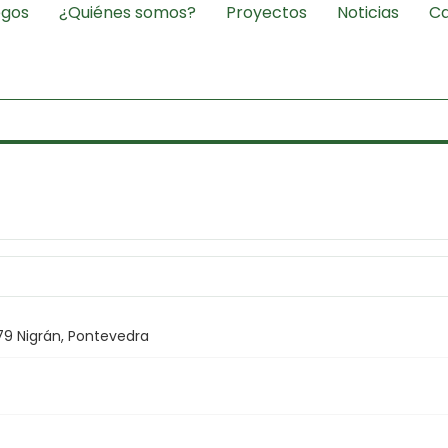
egos
¿Quiénes somos?
Proyectos
Noticias
Ca
.
79 Nigrán, Pontevedra