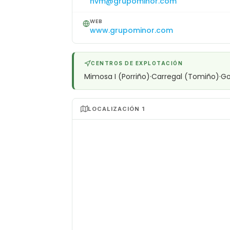
hvm@grupominor.com
WEB
www.grupominor.com
CENTROS DE EXPLOTACIÓN
Mimosa I (Porriño)·Carregal (Tomiño)·Go
LOCALIZACIÓN 1