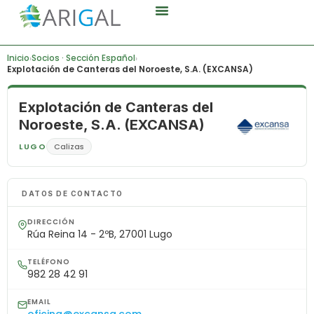
Áridos Gallegos
¿Quiénes Somos?
Canal De Denuncia
Inicio
Socios · Sección Español
›
›
Explotación de Canteras del Noroeste, S.A. (EXCANSA)
Explotación de Canteras del
Noroeste, S.A. (EXCANSA)
LUGO
Calizas
DATOS DE CONTACTO
DIRECCIÓN
Rúa Reina 14 - 2ºB, 27001 Lugo
TELÉFONO
982 28 42 91
EMAIL