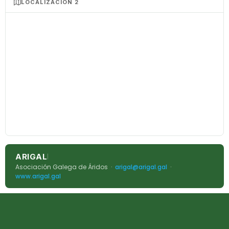
LOCALIZACIÓN 2
ARIGAL
|
Asociación Galega de Áridos ·
arigal@arigal.gal
·
www.arigal.gal