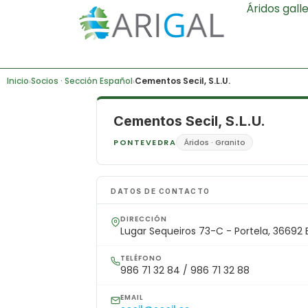
Áridos gall
Inicio
Socios · Sección Español
Cementos Secil, S.L.U.
›
›
Cementos Secil, S.L.U.
PONTEVEDRA
Áridos · Granito
DATOS DE CONTACTO
DIRECCIÓN
Lugar Sequeiros 73-C - Portela, 36692 
TELÉFONO
986 71 32 84 / 986 71 32 88
EMAIL