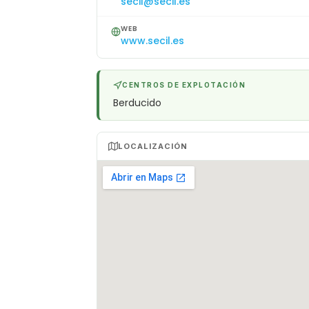
secil@secil.es
WEB
www.secil.es
CENTROS DE EXPLOTACIÓN
Berducido
LOCALIZACIÓN