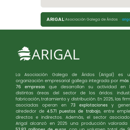
ARIGAL
|
Asociación Galega de Áridos ·
arig
La Asociación Galega de Áridos (Arigal) es 
organización empresarial gallega integrada por
más
76 empresas
que desarrollan su actividad en 
distintas áreas del sector de los áridos: industr
fabricación, tratamiento y distribución. En 2025, las fir
asociadas operan en
73 explotaciones
y gener
alrededor de
4.571 puestos de trabajo
, entre empl
directos e indirectos. Además, el sector asociad
Arigal alcanzó en 2025 una producción valorada
53,83 millones de euros
, con un volumen total de 9