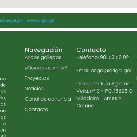
al@arigal.gal
·
www.arigal.gal
Navegación
Contacto
Áridos gallegos
Teléfono: 981 53 56 02
¿Quiénes somos?
Email: arigal@arigal.gal
Proyectos
una
Dirección: Rúa Agro da
 de
Noticias
Vella, nº 3 - 1ºC, 15895 O
las
ia,
Milladoiro - Ames A
Canal de denuncia
mas
Coruña
Contacto
an
eos
o a
 en
,43