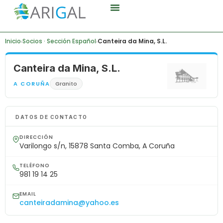
Áridos Gallegos
¿Quiénes Somos?
Canal De Denuncia
Inicio
Socios · Sección Español
Canteira da Mina, S.L.
›
›
Canteira da Mina, S.L.
A CORUÑA
Granito
DATOS DE CONTACTO
DIRECCIÓN
Varilongo s/n, 15878 Santa Comba, A Coruña
TELÉFONO
981 19 14 25
EMAIL
canteiradamina@yahoo.es